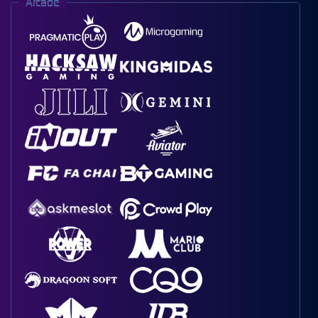
Arcade