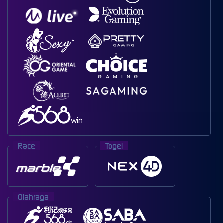
Race
Togel
Olahraga