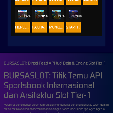
RTP
97%
RTP
84%
RTP
95%
RTP
90%
FIERCE FISHING
FA CHAI FISHING
MONKEY KING FISHING
STAR HUNTER
BURSASLOT: Direct Feed API Judi Bola & Engine Slot Tier-1
BURSASLOT: Titik Temu API
Sportsbook Internasional
dan Arsitektur Slot Tier-1
Mayoritas bettor hancur bukan karena salah menganalisis pertandingan atau salah memilih
mesin, melainkan karena mereka bermain di agen *white-label* kelas tiga. Agen-agen ini