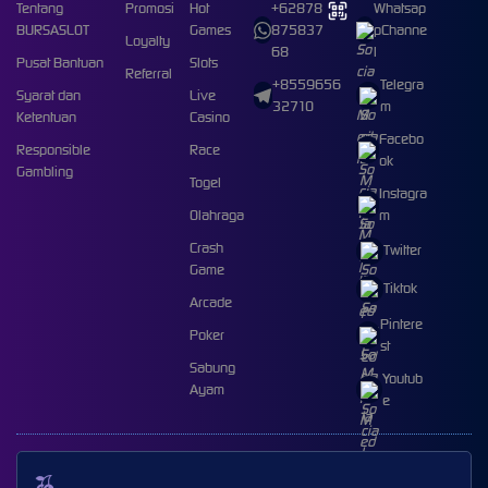
Tentang
Promosi
Hot
+62878
Whatsap
BURSASLOT
Games
875837
pChanne
Loyalty
68
l
Pusat Bantuan
Slots
Referral
+8559656
Telegra
Syarat dan
Live
32710
m
Ketentuan
Casino
Facebo
Responsible
Race
ok
Gambling
Togel
Instagra
Olahraga
m
Crash
Twitter
Game
Tiktok
Arcade
Pintere
Poker
st
Sabung
Youtub
Ayam
e