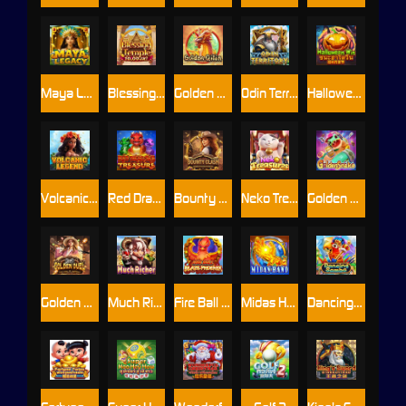
Maya Legacy
Blessing Temple
Golden Qilin
Odin Territory
Halloween Win
Volcanic Legend
Red Dragon’s Treasure
Bounty Clash
Neko Treasures
Golden Snake
Golden Duel
Much Richer
Fire Ball Blaze Phoenix
Midas Hand
Dancing Samba