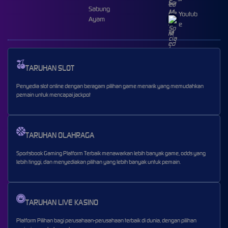
Sabung
Youtub
Ayam
e
TARUHAN SLOT
Penyedia slot online dengan beragam pilihan game menarik yang memudahkan
pemain untuk mencapai jackpot
TARUHAN OLAHRAGA
Sportsbook Gaming Platform Terbaik menawarkan lebih banyak game, odds yang
lebih tinggi, dan menyediakan pilihan yang lebih banyak untuk pemain.
TARUHAN LIVE KASINO
Platform Pilihan bagi perusahaan-perusahaan terbaik di dunia, dengan pilihan