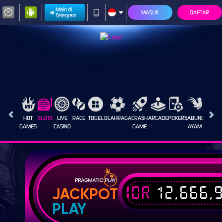
Main di
MASUK
DAFTAR
Telegram
HOT
SLOTS
LIVE
RACE
TOGEL
OLAHRAGA
CRASH
ARCADE
POKER
SABUNG
PROMO
GAMES
CASINO
GAME
AYAM
IDR
12,666,
JACKPOT
PLAY