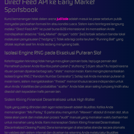
Direct Feed API ke Early Market
Sportsbook
Kunci kemenangan telak dalam arena
judi bola
adalah masuk ke pasar sebelum publik
menyadari perubahan formasi tim atau kondisi cuaca. Sistem kami terintegrasi langsung
melalui *Direct Feed API* ke pusat bursa B2B internasional. Ini memastikan Anda
mendapatkan akses ke *Early Market* dengan *odds* (kei) terbaik sebelum bandar lokal
melakukan penyesuaian (*hedging*). Tidak ada lagi cerita taruhan *Running Ball* yang
ditolak sepihak saat tim Anda sedang menyerang balik.
Isolasi Engine RNG pada Eksekusi Putaran Slot
Ketertinggalan teknologi tidak hanya merugikan pemain bola, tapi juga pemain slot.
Pernahkah putaran Anda tiba-tiba patah-patah (*stuttering*) di jam sibuk? Itu terjadi karena
ribuan pemain dipaksa berbagi satu *state* memori mesin. Kami mengimplementasikan
Isolasi Engine RNG (*Random Number Generator*). Setiap kali Anda menekan putaran di
mesin kami, sistem mengalokasikan *thread* memori khusus secara independen untuk
akun Anda. Volatilitas dan probabilitas *scatter* Anda tidak akan saling tumpang tindih atau
disedot oleh kepadatan trafik pemain lain.
Sistem Kliring Finansial Desentralisasi untuk High Roller
Topik yang paling dihindari oleh agen kelas bawah adalah likuiditas. Ketika Anda
memenangkan *Mix Parlay* 6 partai atau menyentuh *Maxwin* absolut di mesin slot, situs
biasa akan panik dan melakukan proses "audit" manual yang memakan waktu berhari-hari
untuk menahan uang Anda. Kami menerapkan Sistem Kliring Finansial Desentralisasi
(Decentralized Clearing Pools). Dana kemenangan di atas batas standar secara otomatis
tervalidasi oleh sistem internal dan dicairkan ke rekening Anda melalui jalur likuiditas