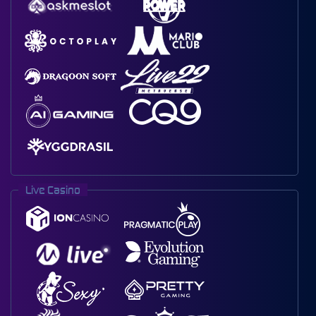
Live Casino