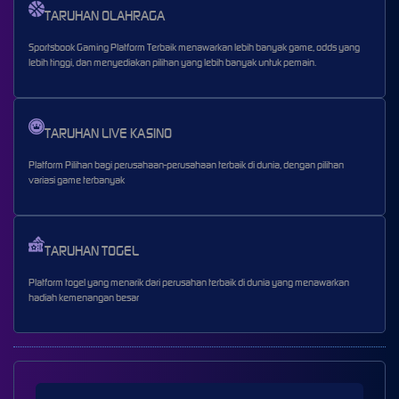
TARUHAN OLAHRAGA
Sportsbook Gaming Platform Terbaik menawarkan lebih banyak game, odds yang
lebih tinggi, dan menyediakan pilihan yang lebih banyak untuk pemain.
TARUHAN LIVE KASINO
Platform Pilihan bagi perusahaan-perusahaan terbaik di dunia, dengan pilihan
variasi game terbanyak
TARUHAN TOGEL
Platform togel yang menarik dari perusahan terbaik di dunia yang menawarkan
hadiah kemenangan besar