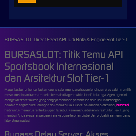
BURSASLOT: Direct Feed API Judi Bola & Engine Slot Tier-1
BURSASLOT: Titik Temu API
Sportsbook Internasional
dan Arsitektur Slot Tier-1
Mayoritas bettor hancur bukan karena salah menganalisis pertandingan atau salah memilih
mesin, melainkan karena mereka bermain di agen *white-label* kelas tiga. Agen-agen ini
menyewa server murah yang sengaja menunda pembaruan data untuk mencegah
pemain mengambil keuntungan dari momentum. Di level permainan profesional,
bursaslot
hadir untuk memutus rantai kerugian tersebut. Kami menyediakan infrastruktur Tier-1 yang
memberi Anda akses tanpa perantara ke bursa taruhan global dan probabilitas mesin yang
tidak dimanipulasi.
Bypass Delay Server: Akses