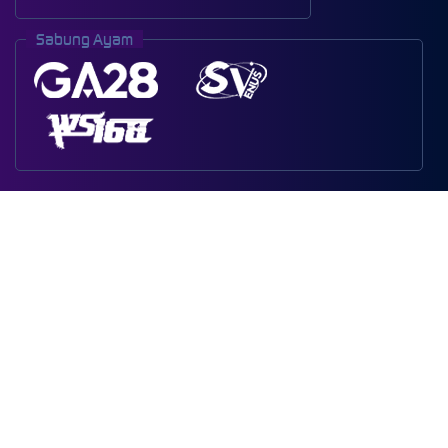
Sabung Ayam