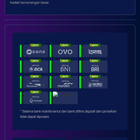
hadiah kemenangan besar
* Selama bank maintenance dan bank offline deposit dan penarikan
tidak dapat diproses