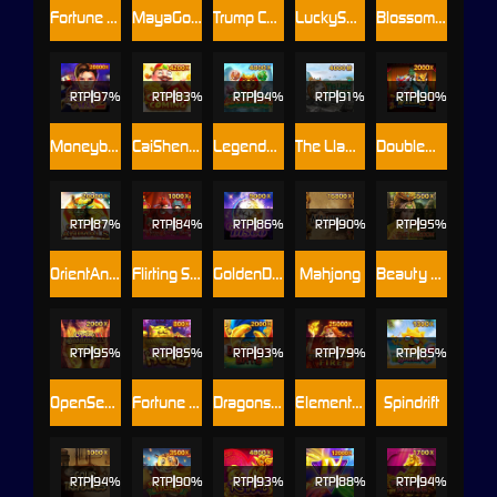
Fortune Treasure
MayaGoldCrazy
Trump Card
LuckySeven
Blossom of Wealth
RTP
97%
RTP
RTP
94%
RTP
91%
RTP
90%
Moneybags Man 2
CaiShen Coming
Legendary5
The Llama Adventure
DoubleWilds
RTP
87%
RTP
84%
RTP
86%
RTP
90%
RTP
95%
OrientAnimals
Flirting Scholar Tang
GoldenDisco
Mahjong
Beauty And The Kingdom
RTP
95%
RTP
RTP
93%
RTP
RTP
85%
OpenSesameII
Fortune Neko
DragonsGate
Elemental Link Fire
Spindrift
RTP
94%
RTP
RTP
93%
RTP
88%
RTP
94%