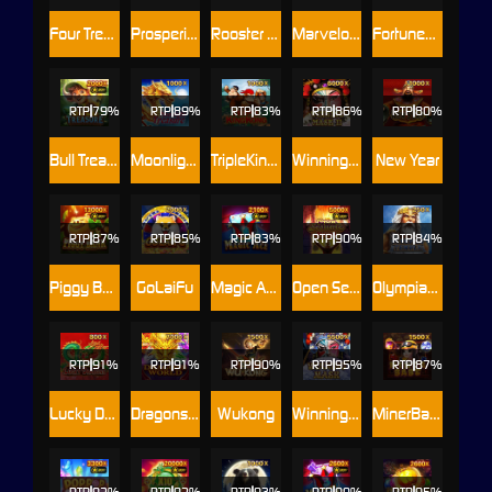
Four Treasures
Prosperity Tiger
Rooster In Love
MarvelousIV
FortuneHorse
RTP
79%
RTP
89%
RTP
83%
RTP
86%
RTP
80%
Bull Treasure
Moonlight Treasure
TripleKingKong
Winning Mask II
New Year
RTP
87%
RTP
85%
RTP
83%
RTP
90%
RTP
84%
Piggy Bank
GoLaiFu
Magic Ace
Open Sesame Mega
Olympian Temple
RTP
91%
RTP
91%
RTP
90%
RTP
95%
RTP
87%
Lucky Dragons
DragonsWorld
Wukong
Winning Mask
MinerBabe
RTP
92%
RTP
92%
RTP
93%
RTP
90%
RTP
95%