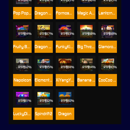
Pop Pop Candy
Dragon Soar - Hyper Wild
Formosa Bear
Magic Ace WILD LOCK
LanternWealth
RTP
84%
RTP
87%
RTP
93%
RTP
88%
RTP
Fruity Bonanza
Dragon Warrior
FunkyKingKong
Big Three Dragons
Glamorous Girl
RTP
92%
RTP
RTP
84%
RTP
84%
RTP
Napoleon
Elemental Link Water
XiYangYang
Banana Saga
CooCoo Farm
RTP
81%
RTP
92%
RTP
80%
LuckyDiamond
Spindrift2
Dragon