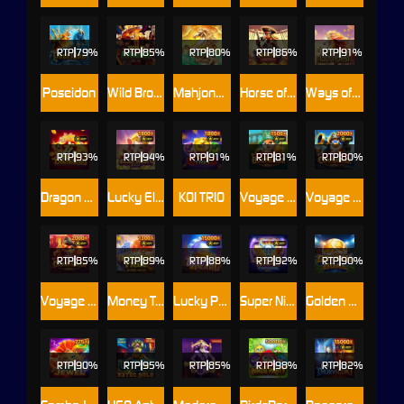
RTP
79%
RTP
85%
RTP
80%
RTP
86%
RTP
91%
Poseidon
Wild Bronco
Mahjong Wins
Horse of Bounty
Ways of the Holy Horse
RTP
93%
RTP
94%
RTP
91%
RTP
RTP
Dragon Soar
Lucky Elephant X-Huge
KOI TRIO
Voyage of Blast Raider X-Lock
Voyage of Cryo Gunner X-Lock
RTP
RTP
89%
RTP
88%
RTP
92%
RTP
90%
Voyage of Daring Queen X-Lock
Money Tree - Hyper Wild
Lucky Pearl
Super Niubi Fortune X-Huge
Golden Goal
RTP
90%
RTP
95%
RTP
85%
RTP
98%
RTP
82%