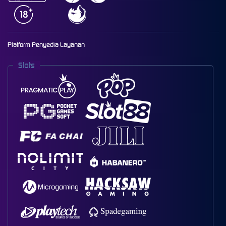
Platform Penyedia Layanan
Slots