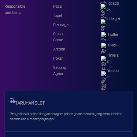
Facebo
Responsible
Race
ok
Gambling
Togel
Instagra
Olahraga
m
Crash
Twitter
Game
Tiktok
Arcade
Pintere
Poker
st
Sabung
Youtub
Ayam
e
TARUHAN SLOT
Penyedia slot online dengan beragam pilihan game menarik yang memudahkan
pemain untuk mencapai jackpot