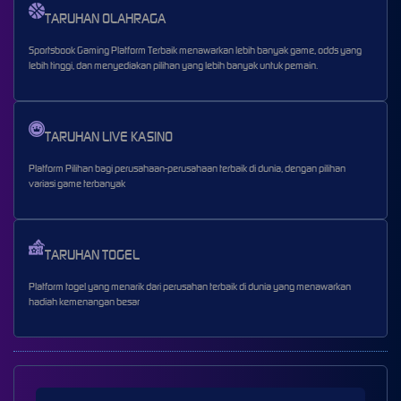
TARUHAN OLAHRAGA
Sportsbook Gaming Platform Terbaik menawarkan lebih banyak game, odds yang
lebih tinggi, dan menyediakan pilihan yang lebih banyak untuk pemain.
TARUHAN LIVE KASINO
Platform Pilihan bagi perusahaan-perusahaan terbaik di dunia, dengan pilihan
variasi game terbanyak
TARUHAN TOGEL
Platform togel yang menarik dari perusahan terbaik di dunia yang menawarkan
hadiah kemenangan besar