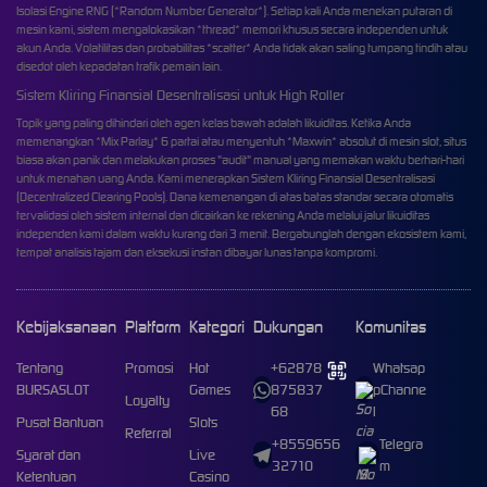
Isolasi Engine RNG (*Random Number Generator*). Setiap kali Anda menekan putaran di
mesin kami, sistem mengalokasikan *thread* memori khusus secara independen untuk
akun Anda. Volatilitas dan probabilitas *scatter* Anda tidak akan saling tumpang tindih atau
disedot oleh kepadatan trafik pemain lain.
Sistem Kliring Finansial Desentralisasi untuk High Roller
Topik yang paling dihindari oleh agen kelas bawah adalah likuiditas. Ketika Anda
memenangkan *Mix Parlay* 6 partai atau menyentuh *Maxwin* absolut di mesin slot, situs
biasa akan panik dan melakukan proses "audit" manual yang memakan waktu berhari-hari
untuk menahan uang Anda. Kami menerapkan Sistem Kliring Finansial Desentralisasi
(Decentralized Clearing Pools). Dana kemenangan di atas batas standar secara otomatis
tervalidasi oleh sistem internal dan dicairkan ke rekening Anda melalui jalur likuiditas
independen kami dalam waktu kurang dari 3 menit. Bergabunglah dengan ekosistem kami,
tempat analisis tajam dan eksekusi instan dibayar lunas tanpa kompromi.
Kebijaksanaan
Platform
Kategori
Dukungan
Komunitas
Tentang
Promosi
Hot
+62878
Whatsap
BURSASLOT
Games
875837
pChanne
Loyalty
68
l
Pusat Bantuan
Slots
Referral
+8559656
Telegra
Syarat dan
Live
32710
m
Ketentuan
Casino