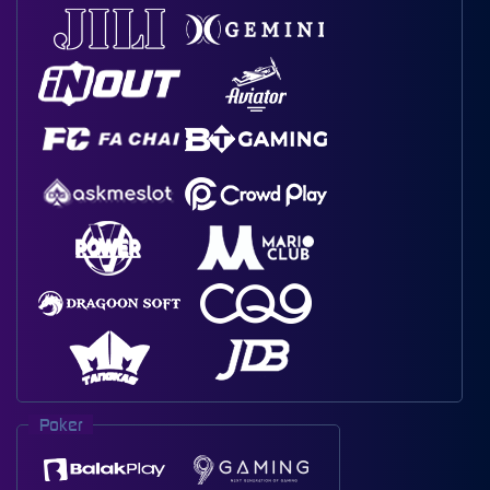
Poker