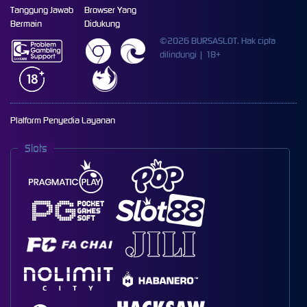
Tanggung Jawab
Browser Yang
Bermain
Didukung
©2026 BURSASLOT. Hak cipta
dilindungi | 18+
Platform Penyedia Layanan
Slots