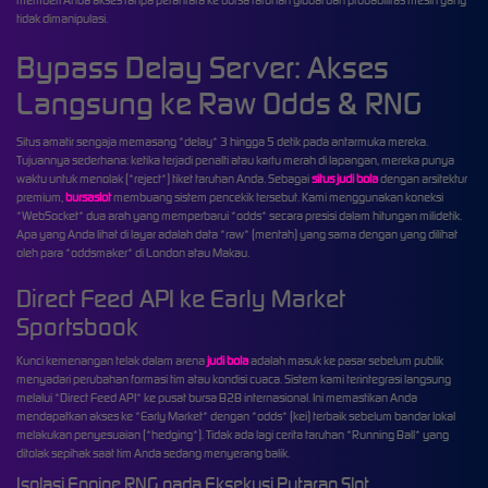
tidak dimanipulasi.
Bypass Delay Server: Akses
Langsung ke Raw Odds & RNG
Situs amatir sengaja memasang *delay* 3 hingga 5 detik pada antarmuka mereka.
Tujuannya sederhana: ketika terjadi penalti atau kartu merah di lapangan, mereka punya
waktu untuk menolak (*reject*) tiket taruhan Anda. Sebagai
situs judi bola
dengan arsitektur
premium,
bursaslot
membuang sistem pencekik tersebut. Kami menggunakan koneksi
*WebSocket* dua arah yang memperbarui *odds* secara presisi dalam hitungan milidetik.
Apa yang Anda lihat di layar adalah data *raw* (mentah) yang sama dengan yang dilihat
oleh para *oddsmaker* di London atau Makau.
Direct Feed API ke Early Market
Sportsbook
Kunci kemenangan telak dalam arena
judi bola
adalah masuk ke pasar sebelum publik
menyadari perubahan formasi tim atau kondisi cuaca. Sistem kami terintegrasi langsung
melalui *Direct Feed API* ke pusat bursa B2B internasional. Ini memastikan Anda
mendapatkan akses ke *Early Market* dengan *odds* (kei) terbaik sebelum bandar lokal
melakukan penyesuaian (*hedging*). Tidak ada lagi cerita taruhan *Running Ball* yang
ditolak sepihak saat tim Anda sedang menyerang balik.
Isolasi Engine RNG pada Eksekusi Putaran Slot