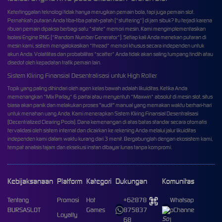
Ketertinggalan teknologi tidak hanya merugikan pemain bola, tapi juga pemain slot.
Pernahkah putaran Anda tiba-tiba patah-patah (*stuttering*) di jam sibuk? Itu terjadi karena
ribuan pemain dipaksa berbagi satu *state* memori mesin. Kami mengimplementasikan
Isolasi Engine RNG (*Random Number Generator*). Setiap kali Anda menekan putaran di
mesin kami, sistem mengalokasikan *thread* memori khusus secara independen untuk
akun Anda. Volatilitas dan probabilitas *scatter* Anda tidak akan saling tumpang tindih atau
disedot oleh kepadatan trafik pemain lain.
Sistem Kliring Finansial Desentralisasi untuk High Roller
Topik yang paling dihindari oleh agen kelas bawah adalah likuiditas. Ketika Anda
memenangkan *Mix Parlay* 6 partai atau menyentuh *Maxwin* absolut di mesin slot, situs
biasa akan panik dan melakukan proses "audit" manual yang memakan waktu berhari-hari
untuk menahan uang Anda. Kami menerapkan Sistem Kliring Finansial Desentralisasi
(Decentralized Clearing Pools). Dana kemenangan di atas batas standar secara otomatis
tervalidasi oleh sistem internal dan dicairkan ke rekening Anda melalui jalur likuiditas
independen kami dalam waktu kurang dari 3 menit. Bergabunglah dengan ekosistem kami,
tempat analisis tajam dan eksekusi instan dibayar lunas tanpa kompromi.
Kebijaksanaan
Platform
Kategori
Dukungan
Komunitas
Tentang
Promosi
Hot
+62878
Whatsap
BURSASLOT
Games
875837
pChanne
Loyalty
68
l