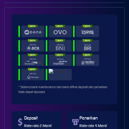
* Selama bank maintenance dan bank offline deposit dan penarikan
tidak dapat diproses
Deposit
Penarikan
Rata-rata 2 Menit
Rata-rata 4 Menit