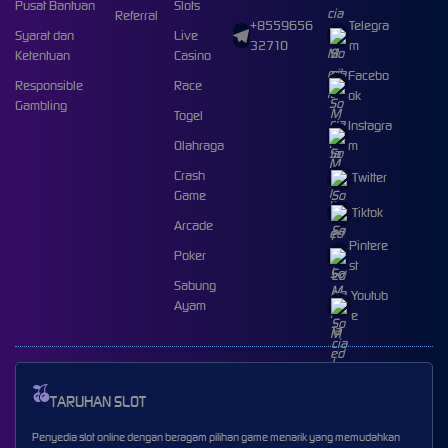
Pusat Bantuan
Slots
Referral
+8559656
Telegra
Syarat dan
Live
32710
m
Ketentuan
Casino
Facebo
Responsible
Race
ok
Gambling
Togel
Instagra
Olahraga
m
Crash
Twitter
Game
Tiktok
Arcade
Pintere
Poker
st
Sabung
Youtub
Ayam
e
TARUHAN SLOT
Penyedia slot online dengan beragam pilihan game menarik yang memudahkan