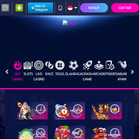
Main di
MASUK
DAFTAR
Telegram
HOT
SLOTS
LIVE
RACE
TOGEL
OLAHRAGA
CRASH
ARCADE
POKER
SABUNG
PROMO
GAMES
CASINO
GAME
AYAM
i
i
i
i
i
i