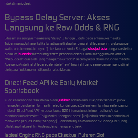
tidak dimanipulasi.
Bypass Delay Server: Akses
Langsung ke Raw Odds & RNG
Situs amatir sengaja memasang *delay* 3 hingga 5 detik pada antarmuka mereka.
Tujuannya sederhana: ketika terjadi penalti atau kartu merah di lapangan, mereka punya
waktu untuk menolak (*reject*) tiket taruhan Anda. Sebagai
situs judi bola
dengan arsitektur
premium,
bursaslot
membuang sistem pencekik tersebut. Kami menggunakan koneksi
*WebSocket* dua arah yang memperbarui *odds* secara presisi dalam hitungan milidetik.
Apa yang Anda lihat di layar adalah data *raw* (mentah) yang sama dengan yang dilihat
oleh para *oddsmaker* di London atau Makau.
Direct Feed API ke Early Market
Sportsbook
Kunci kemenangan telak dalam arena
judi bola
adalah masuk ke pasar sebelum publik
menyadari perubahan formasi tim atau kondisi cuaca. Sistem kami terintegrasi langsung
melalui *Direct Feed API* ke pusat bursa B2B internasional. Ini memastikan Anda
mendapatkan akses ke *Early Market* dengan *odds* (kei) terbaik sebelum bandar lokal
melakukan penyesuaian (*hedging*). Tidak ada lagi cerita taruhan *Running Ball* yang
ditolak sepihak saat tim Anda sedang menyerang balik.
Isolasi Engine RNG pada Eksekusi Putaran Slot