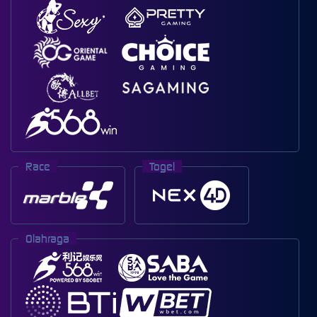
Race
Togel
Olahraga