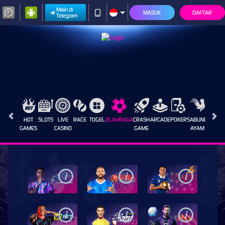
Main di
MASUK
DAFTAR
Telegram
HOT
SLOTS
LIVE
RACE
TOGEL
OLAHRAGA
CRASH
ARCADE
POKER
SABUNG
PROMO
GAMES
CASINO
GAME
AYAM
i
i
i
i
i
i