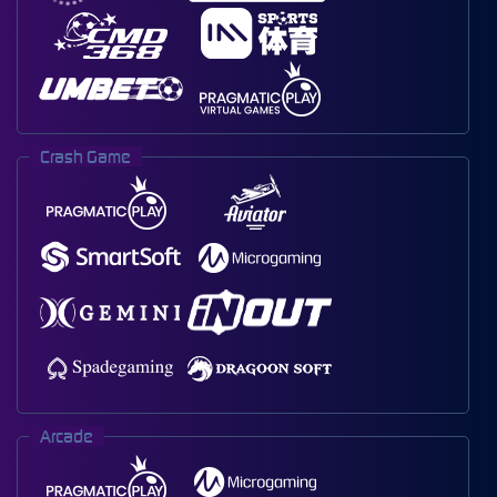
Crash Game
Arcade