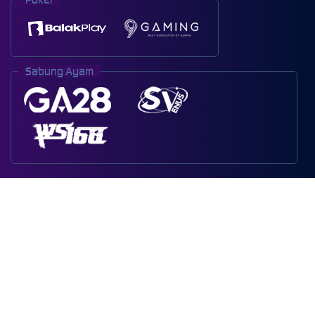
Sabung Ayam