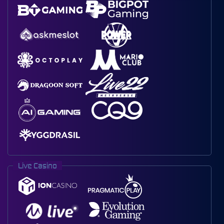
Live Casino