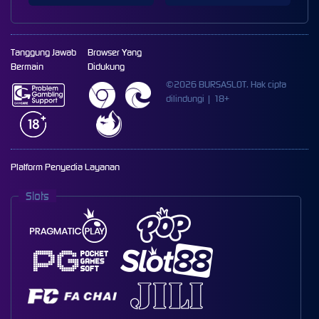
Tanggung Jawab
Browser Yang
Bermain
Didukung
©2026 BURSASLOT. Hak cipta
dilindungi | 18+
Platform Penyedia Layanan
Slots