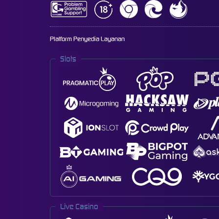
Platform Penyedia Layanan
Slots
Live Casino