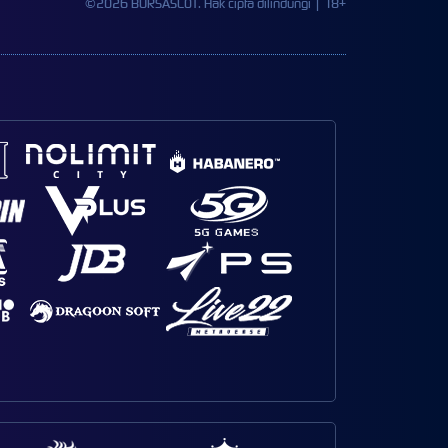
©2026 BURSASLOT. Hak cipta dilindungi | 18+