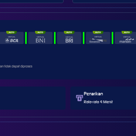
an tidak dapat diproses
Penarikan
Rata-rata 4 Menit