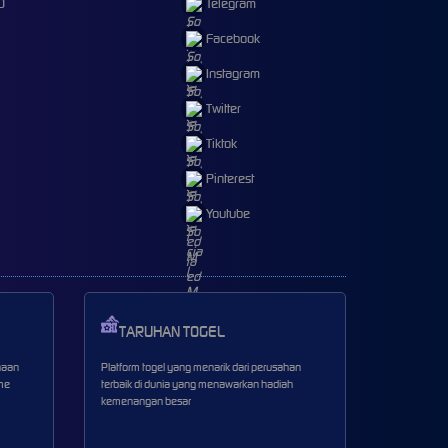
0
Telegram
Facebook
Instagram
Twitter
Tiktok
Pinterest
Youtube
TARUHAN TOGEL
haan
Platform togel yang menarik dari perusahan
ame
terbaik di dunia yang menawarkan hadiah
kemenangan besar