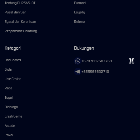
Tentang BURSASLOT
Promosi
Pusat Bantuan
Loyalty
Syarat dan Ketentuan
Referral
Responsible Gambling
Kategori
Dukungan
Hot Games
+6287887583768
Slots
+855965632710
Live Casino
Race
Togel
Olahraga
Crash Game
Arcade
Poker