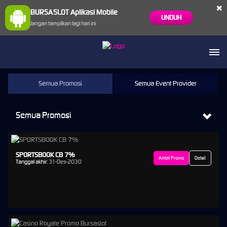
×
BURSASLOT Aplikasi Mobile
UNDUH
Jangan tampilkan lagi hari ini
Semua Promosi
Semua Event Provider
Semua Promosi
SPORTSBOOK CB 7%
Ambil Promo
Detail
Tanggal akhir:
31-Des-2030