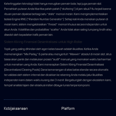
Ketertinggalan teknologi tidak hanya merugikan pemain bola, tapi juga pemain slot.
Pernahkah putaran Anda tiba-tiba patah-patah (*stuttering*) di jam sibuk? Itu terjadi karena
ribuan pemain dipaksa berbagi satu *state* memori mesin. Kami mengimplementasikan
Isolasi Engine RNG (*Random Number Generator*). Setiap kali Anda menekan putaran di
mesin kami, sistem mengalokasikan *thread* memori khusus secara independen untuk
akun Anda. Volatilitas dan probabilitas *scatter* Anda tidak akan saling tumpang tindih atau
disedot oleh kepadatan trafik pemain lain.
Sistem Kliring Finansial Desentralisasi untuk High Roller
Topik yang paling dihindari oleh agen kelas bawah adalah likuiditas. Ketika Anda
memenangkan *Mix Parlay* 6 partai atau menyentuh *Maxwin* absolut di mesin slot, situs
biasa akan panik dan melakukan proses "audit" manual yang memakan waktu berhari-hari
untuk menahan uang Anda. Kami menerapkan Sistem Kliring Finansial Desentralisasi
(Decentralized Clearing Pools). Dana kemenangan di atas batas standar secara otomatis
tervalidasi oleh sistem internal dan dicairkan ke rekening Anda melalui jalur likuiditas
independen kami dalam waktu kurang dari 3 menit. Bergabunglah dengan ekosistem kami,
tempat analisis tajam dan eksekusi instan dibayar lunas tanpa kompromi.
Kebijaksanaan
Platform