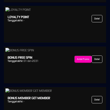
LOYALTY POINT
Detail
Tanggal akhir:
-
BONUS FREE SPIN
Ambil Promo
Detail
Tanggal akhir:
01-Jan-2031
BONUS MEMBER GET MEMBER
Detail
Tanggal akhir:
-