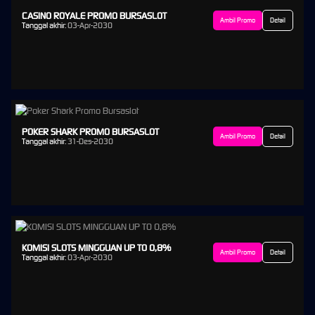
CASINO ROYALE PROMO BURSASLOT
Ambil Promo
Detail
Tanggal akhir:
03-Apr-2030
POKER SHARK PROMO BURSASLOT
Ambil Promo
Detail
Tanggal akhir:
31-Des-2030
KOMISI SLOTS MINGGUAN UP TO 0,8%
Ambil Promo
Detail
Tanggal akhir:
03-Apr-2030